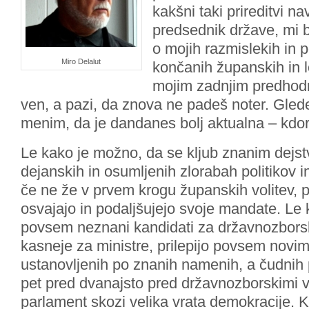
kakšni taki prireditvi na
predsednik države, mi 
o mojih razmislekih in 
Miro Delalut
končanih županskih in lo
mojim zadnjim predhod
ven, a pazi, da znova ne padeš noter. Gle
menim, da je dandanes bolj aktualna – kdor
Le kako je možno, da se kljub znanim dejst
dejanskih in osumljenih zlorabah politikov 
če ne že v prvem krogu županskih volitev, p
osvajajo in podaljšujejo svoje mandate. Le
povsem neznani kandidati za državnozbors
kasneje za ministre, prilepijo povsem novi
ustanovljenih po znanih namenih, a čudnih 
pet pred dvanajsto pred državnozborskimi vo
parlament skozi velika vrata demokracije. Ko