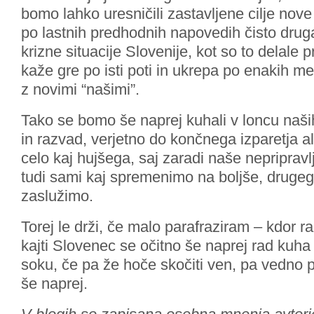
bomo lahko uresničili zastavljene cilje nove 
po lastnih predhodnih napovedih čisto druga
krizne situacije Slovenije, kot so to delale 
kaže gre po isti poti in ukrepa po enakih m
z novimi “našimi”.
Tako se bomo še naprej kuhali v loncu naših
in razvad, verjetno do končnega izparetja al
celo kaj hujšega, saj zaradi naše nepripravlj
tudi sami kaj spremenimo na boljše, drugega
zaslužimo.
Torej le drži, če malo parafraziram – kdor ra
kajti Slovenec se očitno še naprej rad kuha
soku, če pa že hoče skočiti ven, pa vedno 
še naprej.