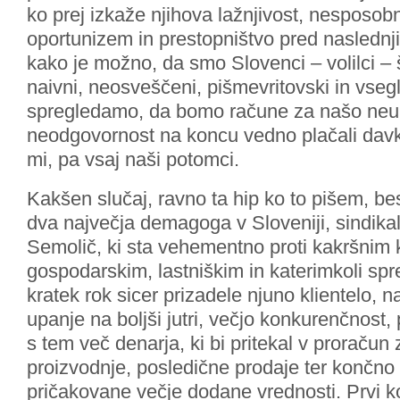
ko prej izkaže njihova lažnjivost, nesposob
oportunizem in prestopništvo pred nasledn
kako je možno, da smo Slovenci – volilci – 
naivni, neosveščeni, pišmevritovski in vsegl
spregledamo, da bomo račune za našo neum
neodgovornost na koncu vedno plačali davk
mi, pa vsaj naši potomci.
Kakšen slučaj, ravno ta hip ko to pišem, b
dva največja demagoga v Sloveniji, sindikali
Semolič, ki sta vehementno proti kakršnim k
gospodarskim, lastniškim in katerimkoli sp
kratek rok sicer prizadele njuno klientelo, n
upanje na boljši jutri, večjo konkurenčnost, 
s tem več denarja, ki bi pritekal v proračun
proizvodnje, posledične prodaje ter končno 
pričakovane večje dodane vrednosti. Prvi k