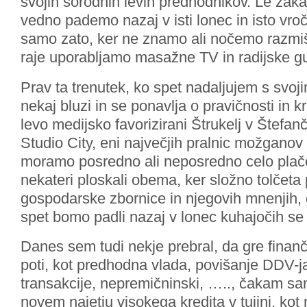
svojih sorodnih levih predhodnikov. Le zaka
vedno pademo nazaj v isti lonec in isto vro
samo zato, ker ne znamo ali nočemo razmišl
raje uporabljamo masažne TV in radijske 
Prav ta trenutek, ko spet nadaljujem s svo
nekaj bluzi in se ponavlja o pravičnosti in kr
levo medijsko favorizirani Štrukelj v Štefanč
Studio City, eni največjih pralnic možganov v
moramo posredno ali neposredno celo plače
nekateri ploskali obema, ker složno tolčeta
gospodarske zbornice in njegovih mnenjih, 
spet bomo padli nazaj v lonec kuhajočih se 
Danes sem tudi nekje prebral, da gre finanč
poti, kot predhodna vlada, povišanje DDV-j
transakcije, nepremičninski, ….., čakam s
novem najetju visokega kredita v tujini, kot