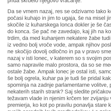
prida skrbelo njegovo vračanje.
Da se vrnem nazaj, res se odzivamo tako kot
počasi kuhajo in jim to ugaja, še na misel ji
skočile iz kuharskega lonca dokler je še ča
do konca. Se pač ne zavedajo, kaj jih na k
trdim, da med kuhanjem nekatere žabe tudi 
iz vedno bolj vroče vode, ampak njihov pos
ne skočijo dovolj odločno in pa v pravo smer
nazaj v isti lonec, v katerem so s svojim 
samo napravile malo prostora, da so se m
ostale žabe. Ampak lonec je ostal isti, sa
še bolj ogrela, kuhar pa je tudi še pridal ka
spominja na zadnje parlamentarne volitve, 
nekaterih starih strank? Saj sledite pričak
težavam vlade in njenim krčem ter zvijanju
premierja, ko kot po pravilu ponavlja stare