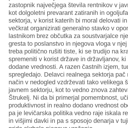
zastopnik največjega števila rentnikov v ja
kot dolgoletni prevarant zatiranih in ogolju
sektorja, v korist katerih bi moral delovati in
večkrat organizirati generalno stavko v opo
lastnikom brez občutka za soustvarjalce nje
gresta to poslanstvo in njegova vloga v njej 
treba politično rušiti tiste, ki se trudijo na kr
spremeniti v korist države in državljanov, ki 
dodane vrednosti. A razen častnih izjem, tud
spregledajo. Delavci realnega sektorja pač
način v nedogled vzdrževati tako velikega š
javnem sektorju, kot to vedno znova zahteva
Štrukelj. Ni da bi primerjal pomembnost, uči
produktivnost in realno dodano vrednost o
pa je levičarska politika vedno raje iskala 
in višjimi davki in pa s sposojo denarja v tuji