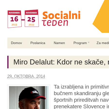
Domov
Poslanica
Namen
Program
Za medi
Miro Delalut: Kdor ne skače, 
29. OKTOBRA, 2014
Ta izrabljena in primitiv
bučnem skandiranju gle
športnih prireditvah na
prenekatere Slovence in