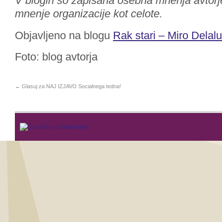
V blogih so zapisana osebna mnenja avtorje
mnenje organizacije kot celote.
Objavljeno na blogu
Rak stari – Miro Delalu
Foto: blog avtorja
←
Glasuj za NAJ IZJAVO Socialnega tedna!