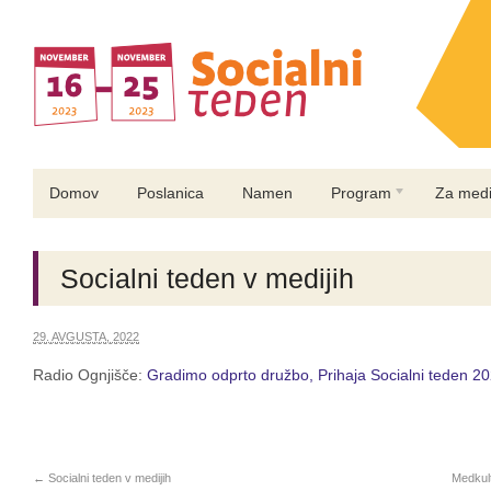
Domov
Poslanica
Namen
Program
Za medi
Socialni teden v medijih
29. AVGUSTA, 2022
Radio Ognjišče:
Gradimo odprto družbo, Prihaja Socialni teden 2
←
Socialni teden v medijih
Medkult