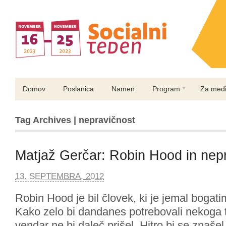
Domov
Poslanica
Namen
Program
Za medi
Tag Archives | nepravičnost
Matjaž Gerčar: Robin Hood in nep
13. SEPTEMBRA, 2012
Robin Hood je bil človek, ki je jemal bogati
Kako zelo bi dandanes potrebovali nekoga
vendar ne bi daleč prišel. Hitro bi se znašel