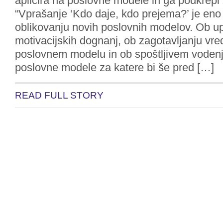
aplicira na poslovne modele in ga podkrepi 
“Vprašanje ‘Kdo daje, kdo prejema?’ je eno 
oblikovanju novih poslovnih modelov. Ob u
motivacijskih dognanj, ob zagotavljanju vr
poslovnem modelu in ob spoštljivem vodenj
poslovne modele za katere bi še pred […]
READ FULL STORY