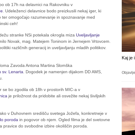
o ob 17h na delavnici na Rakovniku v
re
. Udeleženci delavnice bodo preizkusili nekaj iger, ki
e ter omogočajo razumevanje in spoznavanje med
inski ceh!
edežu stranke NSi potekala okrogla miza
Uveljavljanje
dmilo Novak, mag. Matejem Toninom in Jernejem Vrtovcem.
itiki različnih generacij in uveljavljanju mladih politikov.
Kaj je 
a doma Zavoda Antona Martina Slomška
 sv. Lenarta
. Dogodek je namenjen dijakom DD AMS,
Objavlj
u.
r se bo zgodila ob 18h v prostorih MIC-a v
vnica
je priložnost da pridobite ali osvežite nekaj šiviljskih
tako v Duhovnem središču svetega Jožefa, konkretneje v
do poroda
in pogovor ob njem. Ogled filma je del svetovne
za pravice do svobodne izbire okoliščin poroda.