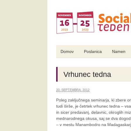
Domov
Poslanica
Namen
Vrhunec tedna
20. SEPTEMBRA, 2012
Poleg zaključnega seminarja, ki zbere o
tudi širše, je četrtek vrhunec tedna – vsaj
in sicer predavanj, delavnic, okroglih mi
mednarodnega okusa, saj se dva dogodka
– v mestu Manambodro na Madagaskar