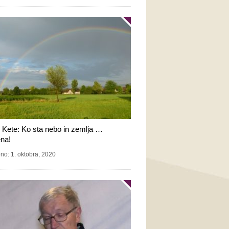
Kete: Ko sta nebo in zemlja …
na!
no: 1. oktobra, 2020