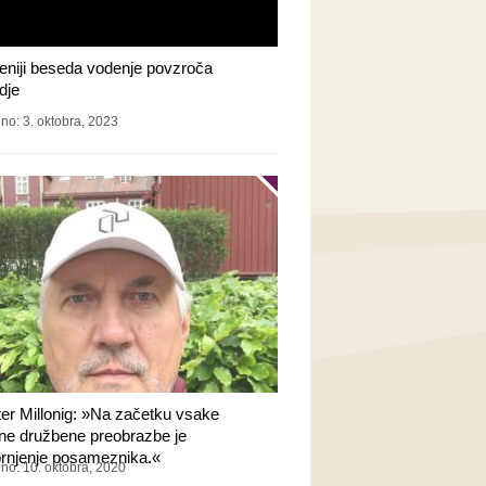
eniji beseda vodenje povzroča
dje
no: 3. oktobra, 2023
ter Millonig: »Na začetku vsake
vne družbene preobrazbe je
rnjenje posameznika.«
eno: 10. oktobra, 2020