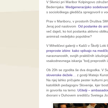
V Slivnici pri Maribor Kolpingovo združen
Bedernjaka:
Medgeneracijsko sodelovan
s sociološkega gledišča spregovoril o v
Prav v Mariboru, v prostorih Društva SM
Jeraj pod naslovom
Od poslanke do an
več daješ, ko kot poslanka aktivno oblikuj
animiraš nedeljsko popoldne?
V Miheličevi galeriji v Kašči v Škofji Lo
preproste izbire: kako vplivajo na medč
naravnanostih, svojih praktičnih izkušnja
vsakodnevnega iskanja “bolj preprostih iz
Ob 20h se zgodita še dva dogodka. V S
slovenske dežele…
z gostji Matejo Kuns
Na njej lahko pričujete pester kulturni p
katoliških pedagogov Slovenije, kjer bos
in govorila na temo:
Učitelji – ambasado
dvorani v Duhovem središču Svetega Jože