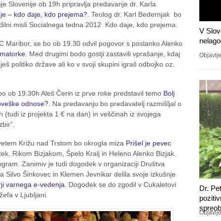
je Slovenije ob 19h pripravlja predavanje dr. Karla
je – kdo daje, kdo prejema?
. Teolog dr. Karl Bedernjak bo
odilni misli Socialnega tedna 2012 Kdo daje, kdo prejema.
V Slov
nelago
C Maribor, se bo ob 19.30 odvil pogovor s poslanko Alenko
imatorke
. Med drugimi bodo gostji zastavili vprašanje, kdaj
Objavlje
eš politiko države ali ko v svoji skupini igraš odbojko oz.
ki bo ob 19.30h Aleš Čerin iz prve roke predstavil temo
Bolj
loveške odnose?
. Na predavanju bo predavatelj razmišljal o
h (tudi iz projekta 1 € na dan) in veščinah iz svojega
bir”.
vetem Križu nad Trstom bo okrogla miza
Prišel je pevec
tek, Rikom Bizjakom, Špelo Kralj in Heleno Alenko Bizjak.
rogram. Zanimiv je tudi dogodek v organizaciji Društva
ta Silvo Šinkovec in Klemen Jevnikar delila svoje izkušnje
rji varnega e-vedenja
. Dogodek se do zgodil v Cukaletovi
Dr. Pe
fa v Ljubljani.
poziti
spreob
Objavlj