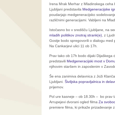
Irena Mrak Merhar z Mladinskega ceha b
Ljubljani predstavila
Medgeneracijske ig
poudarjajo medgeneracijsko sodelovanj
različnimi generacijami. Vabljeni na Mlad
Istočasno bo v središču Ljubljane, na s
mladih politikov znotraj strank(e)
, z Lju
Gostje bodo spregovorili o dialogu med pol
Na Cankarjevi ulici 11 ob 17h.
Prav tako ob 17h bodo dijaki Dijaškeg
predstavili
Medgeneracijski most v Domu
njihovim staršem in zaposlenim v Zavod
Še ena zanimiva delavnica z Joži Klanča
Ljubljani.
Šiviljska popravljalnica in dela
prijemov.
Pol ure kasneje – ob 18.30h – bo prav 
Arrupejevi dvorani ogled filma
Za svobo
premiere filma, ki prikaže prizadevanje 