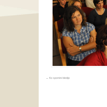
←
Ko spomini bledijo