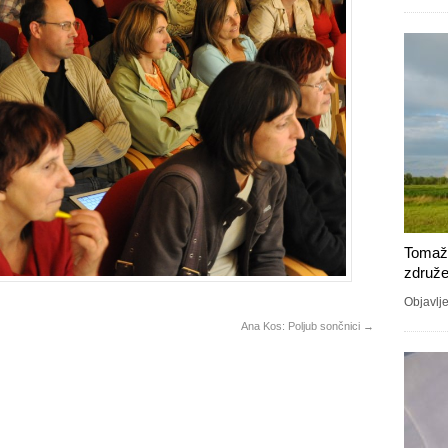
Tomaž 
združe
Objavlje
Ana Kos: Poljub sončnici
→