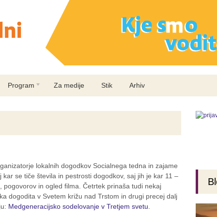
Program
Za medije
Stik
Arhiv
rganizatorje lokalnih dogodkov Socialnega tedna in zajame
 kar se tiče števila in pestrosti dogodkov, saj jih je kar 11 –
Bl
z, pogovorov in ogled filma. Četrtek prinaša tudi nekaj
 dogodita v Svetem križu nad Trstom in drugi precej dalj
ju:
Medgeneracijsko sodelovanje v Tretjem svetu
.